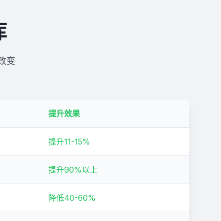
全程质量
货物实时追踪，快速分拣，提高周转率
查看方案
库
改变
提升效果
提升11-15%
提升90%以上
降低40-60%