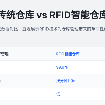
与成品管理，生产过程追踪，提
药品批次管理，有效期监控，
效率
追溯
传统仓库 vs RFID智能仓
案
查看方案
过数据对比，直观展示RFID技术为仓库管理带来的革命性
库管理
RFID智能仓库
%
99.9%
算
按分钟计算
低