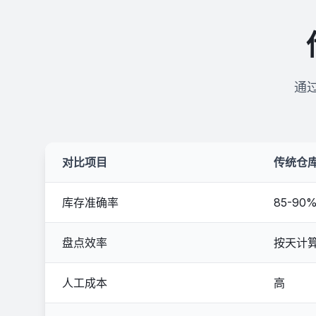
应对大促订单高峰，提升拣货效率，减
原材料
少错发漏发
高生产
查看方案
查看方
通
对比项目
传统仓
库存准确率
85-90
盘点效率
按天计
人工成本
高